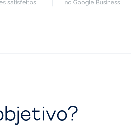
es satisfeitos
no Google Business
objetivo?