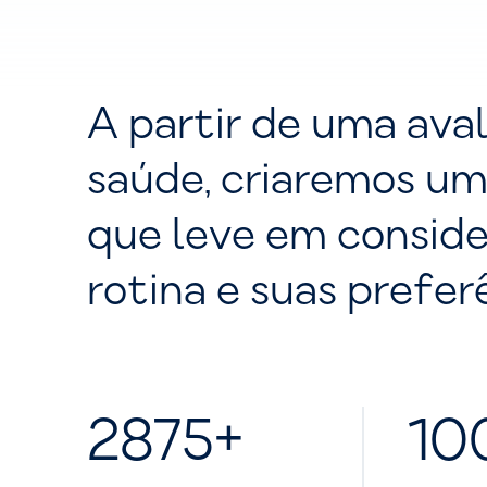
A partir de uma ava
saúde, criaremos um
que leve em conside
rotina e suas prefer
2875+
10