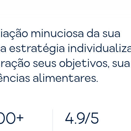
liação minuciosa da sua
a estratégia individualiz
ração seus objetivos, sua
ências alimentares.
00+
4.9/5